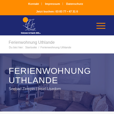
Kontakt
Impressum
Datenschutz
Jetzt buchen: 03 83 77 • 47 31 0
Ferienwohnung Uthlande
Du bist hier:
Startseite
/
Ferienwohnung Uthlande
FERIENWOHNUNG
UTHLANDE
Seebad Zempin | Insel Usedom