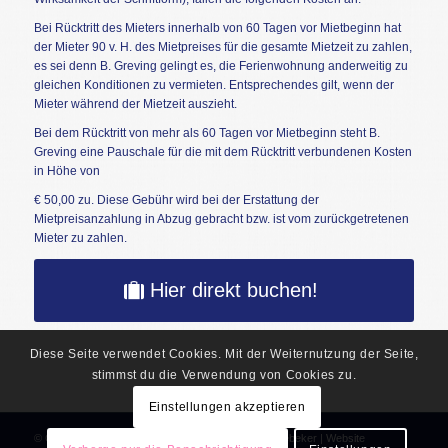
Bei Rücktritt des Mieters innerhalb von 60 Tagen vor Mietbeginn hat
der Mieter 90 v. H. des Mietpreises für die gesamte Mietzeit zu zahlen,
es sei denn B. Greving gelingt es, die Ferienwohnung anderweitig zu
gleichen Konditionen zu vermieten. Entsprechendes gilt, wenn der
Mieter während der Mietzeit auszieht.
Bei dem Rücktritt von mehr als 60 Tagen vor Mietbeginn steht B.
Greving eine Pauschale für die mit dem Rücktritt verbundenen Kosten
in Höhe von
€ 50,00 zu. Diese Gebühr wird bei der Erstattung der
Mietpreisanzahlung in Abzug gebracht bzw. ist vom zurückgetretenen
Mieter zu zahlen.
Hier direkt buchen!
Diese Seite verwendet Cookies. Mit der Weiternutzung der Seite,
stimmst du die Verwendung von Cookies zu.
Einstellungen akzeptieren
© Copyright - Ostsee Urlaub 365 | Gästehaus Störtebeker | Website