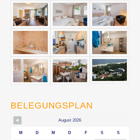
BELEGUNGSPLAN
August 2026
M
D
M
D
F
S
S